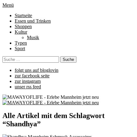
Menü
Startseite
Essen und Trinken
Shoppen
Kultur
Musik
Typen
Sport
folgt uns auf bloglovin
zur facebook seite
zur instagram
unser rss feed
Alle Artikel mit dem Schlagwort
“
Shandhya
”