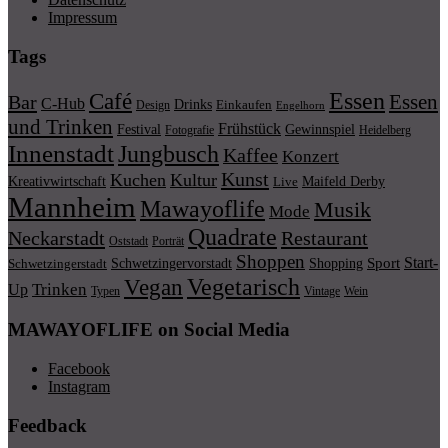
Impressum
Tags
Essen
Café
Essen
Bar
C-Hub
Drinks
Einkaufen
Design
Engelhorn
und Trinken
Frühstück
Festival
Gewinnspiel
Fotografie
Heidelberg
Innenstadt
Jungbusch
Kaffee
Konzert
Kunst
Kuchen
Kultur
Kreativwirtschaft
Maifeld Derby
Live
Mannheim
Mawayoflife
Musik
Mode
Quadrate
Neckarstadt
Restaurant
Porträt
Oststadt
Shoppen
Start-
Schwetzingervorstadt
Shopping
Sport
Schwetzingerstadt
Vegetarisch
Vegan
Trinken
Up
Typen
Wein
Vintage
MAWAYOFLIFE on Social Media
Facebook
Instagram
Feedback