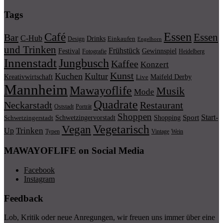
Tags
Essen
Café
Essen
Bar
C-Hub
Drinks
Einkaufen
Design
Engelhorn
und Trinken
Frühstück
Festival
Gewinnspiel
Fotografie
Heidelberg
Innenstadt
Jungbusch
Kaffee
Konzert
Kunst
Kuchen
Kultur
Kreativwirtschaft
Maifeld Derby
Live
Mannheim
Mawayoflife
Musik
Mode
Quadrate
Neckarstadt
Restaurant
Porträt
Oststadt
Shoppen
Start-
Schwetzingervorstadt
Shopping
Sport
Schwetzingerstadt
Vegetarisch
Vegan
Trinken
Up
Typen
Wein
Vintage
MAWAYOFLIFE on Social Media
Facebook
Instagram
Feedback
Lob, Kritik oder neue Anregungen, wir freuen uns immer über eine