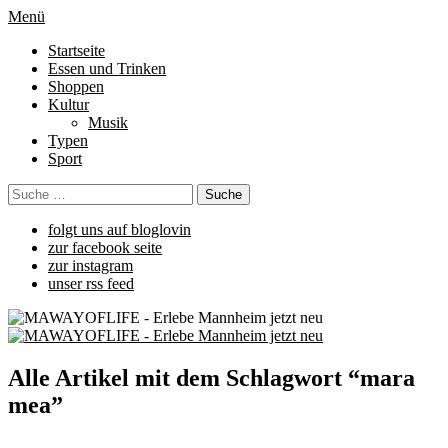
Menü
Startseite
Essen und Trinken
Shoppen
Kultur
Musik
Typen
Sport
folgt uns auf bloglovin
zur facebook seite
zur instagram
unser rss feed
Alle Artikel mit dem Schlagwort “
mara
mea
”