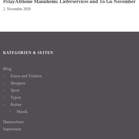
#StayAtHome Mannheim: Lieferservices und To Go November
2. November 2020
KATEGORIEN & SEITEN
Blog
Essen und Trinken
Shoppen
Sport
Typen
Kultur
Musik
Datenschutz
Impressum