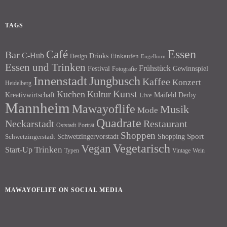
TAGS
Essen
Café
Bar
C-Hub
Drinks
Einkaufen
Design
Engelhorn
Essen und Trinken
Frühstück
Festival
Gewinnspiel
Fotografie
Innenstadt
Jungbusch
Kaffee
Konzert
Heidelberg
Kunst
Kuchen
Kultur
Kreativwirtschaft
Maifeld Derby
Live
Mannheim
Mawayoflife
Musik
Mode
Quadrate
Neckarstadt
Restaurant
Porträt
Oststadt
Shoppen
Schwetzingervorstadt
Shopping
Sport
Schwetzingerstadt
Vegetarisch
Vegan
Trinken
Start-Up
Typen
Wein
Vintage
MAWAYOFLIFE ON SOCIAL MEDIA
Facebook
Instagram