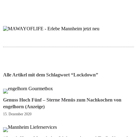
folgt uns auf bloglov
zur facebook se
zur inst
uns
Alle Artikel mit dem Schlagwort “
Lockdown
”
Genuss Hoch Fünf – Sterne Menüs zum Nachkochen von
engelhorn (Anzeige)
15. Dezember 2020