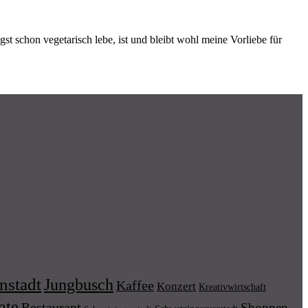
st schon vegetarisch lebe, ist und bleibt wohl meine Vorliebe für
nstadt
Jungbusch
Kaffee
Konzert
Kreativwirtschaft
ate
Restaurant
Shoppen