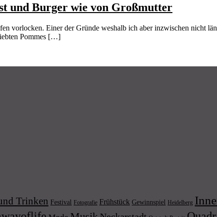
rst und Burger wie von Großmutter
fen vorlocken. Einer der Gründe weshalb ich aber inzwischen nicht läng
geliebten Pommes […]
Inne
und Trinken
Frühstück
Festival
Gewinnspiel
Fotografie
Heidelberg
wayoflife
Quadr
Musik
Neckarstadt