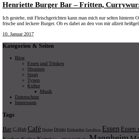
Henriette Burger Bar – Fritten, Currywu
Ich gestehe, mit Fleischgerichten kann man mich nur selten hinterm O
frische und leckere Burger. Ob es dabei an den von mir allzeit heiß
10. Januar 2017
Kategorien & Seiten
Blog
Essen und Trinken
Shoppen
Sport
Typen
Kultur
Musik
Datenschutz
Impressum
Tags
Essen
Café
Essen 
Bar
C-Hub
Drinks
Einkaufen
Design
Engelhorn
Mannheim
Ma
Kunst
Kuchen
Kultur