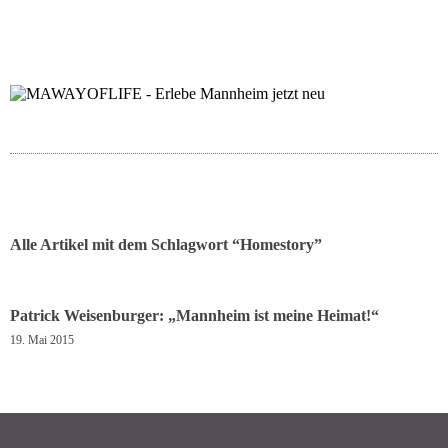
folgt uns auf bloglov
zur facebook se
zur inst
uns
Alle Artikel mit dem Schlagwort “
Homestory
”
Patrick Weisenburger: „Mannheim ist meine Heimat!“
19. Mai 2015