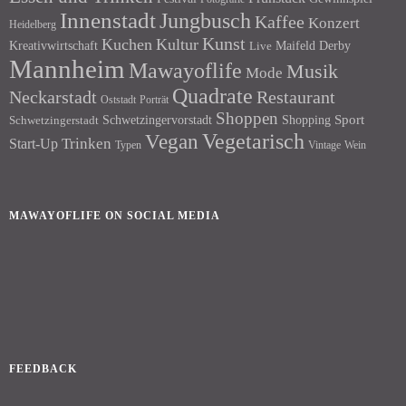
Innenstadt
Jungbusch
Kaffee
Konzert
Heidelberg
Kunst
Kuchen
Kultur
Kreativwirtschaft
Maifeld Derby
Live
Mannheim
Mawayoflife
Musik
Mode
Quadrate
Neckarstadt
Restaurant
Porträt
Oststadt
Shoppen
Schwetzingervorstadt
Shopping
Sport
Schwetzingerstadt
Vegetarisch
Vegan
Trinken
Start-Up
Typen
Wein
Vintage
MAWAYOFLIFE ON SOCIAL MEDIA
Facebook
Instagram
FEEDBACK