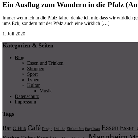
Ein Ausflug zum Wandern in die Pfalz (An
Immer wenn ich in die Pfalz fahre, denke ich mir, dass wir wirklich 
ums Eck, sondern mit der Pfalz auch eine wirklich […]
1. Juli 2020
Kategorien & Seiten
Blog
Essen und Trinken
Shoppen
Sport
Typen
Kultur
Musik
Datenschutz
Impressum
Tags
Essen
Café
Essen 
Bar
C-Hub
Drinks
Einkaufen
Design
Engelhorn
Mannheim
Ma
Kunst
Kuchen
Kultur