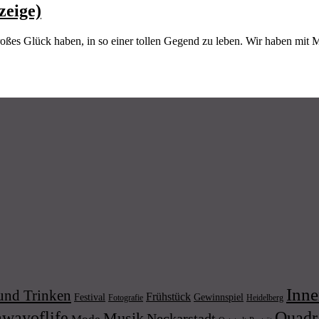
zeige)
großes Glück haben, in so einer tollen Gegend zu leben. Wir haben mit 
Inne
und Trinken
Frühstück
Festival
Gewinnspiel
Fotografie
Heidelberg
wayoflife
Quadr
Musik
Neckarstadt