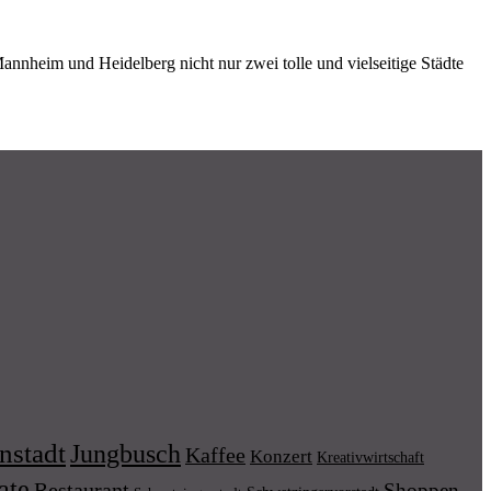
Mannheim und Heidelberg nicht nur zwei tolle und vielseitige Städte
nstadt
Jungbusch
Kaffee
Konzert
Kreativwirtschaft
ate
Restaurant
Shoppen