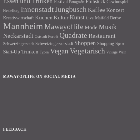
Essen und Trinken
Frühstück
Festival
Gewinnspiel
Fotografie
Innenstadt
Jungbusch
Kaffee
Konzert
Heidelberg
Kunst
Kuchen
Kultur
Kreativwirtschaft
Maifeld Derby
Live
Mannheim
Mawayoflife
Musik
Mode
Quadrate
Neckarstadt
Restaurant
Porträt
Oststadt
Shoppen
Schwetzingervorstadt
Shopping
Sport
Schwetzingerstadt
Vegetarisch
Vegan
Trinken
Start-Up
Typen
Wein
Vintage
MAWAYOFLIFE ON SOCIAL MEDIA
Facebook
Instagram
FEEDBACK