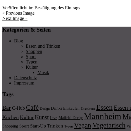
Veröffentlicht in:
Bestätigung des Eintrags
« Previous Image
Next Image »
Kategorien & Seiten
Blog
Essen und Trinken
Shoppen
Sport
Typen
Kultur
Musik
Datenschutz
Impressum
Tags
Essen
Café
Essen 
Bar
C-Hub
Drinks
Einkaufen
Design
Engelhorn
Mannheim
Ma
Kunst
Kuchen
Kultur
Maifeld Derby
Live
Vegetarisch
Vegan
Trinken
Start-Up
Shopping
Sport
Typen
Vi