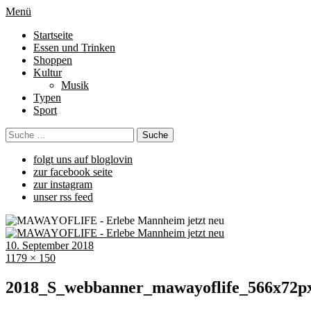
Menü
Startseite
Essen und Trinken
Shoppen
Kultur
Musik
Typen
Sport
folgt uns auf bloglovin
zur facebook seite
zur instagram
unser rss feed
10. September 2018
1179 × 150
2018_S_webbanner_mawayoflife_566x72p