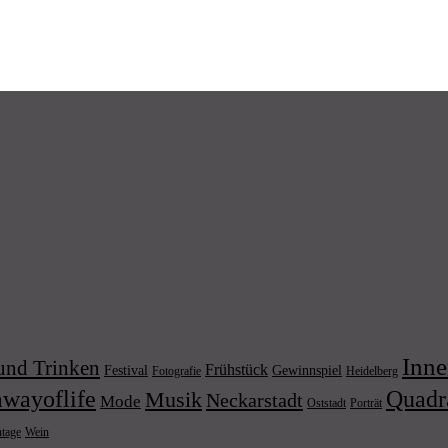
Inne
und Trinken
Frühstück
Festival
Gewinnspiel
Fotografie
Heidelberg
wayoflife
Quadr
Musik
Neckarstadt
Mode
Porträt
Oststadt
Wein
ntage