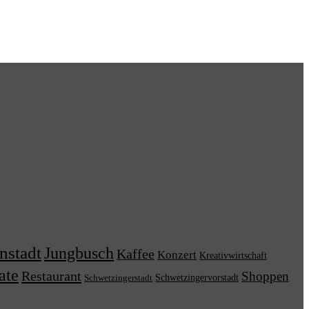
nstadt
Jungbusch
Kaffee
Konzert
Kreativwirtschaft
ate
Restaurant
Shoppen
Schwetzingervorstadt
Schwetzingerstadt