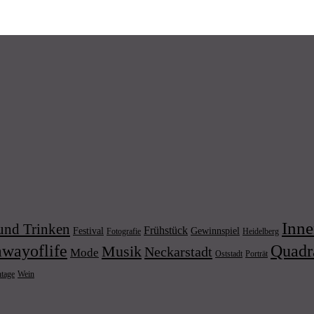
Inne
und Trinken
Frühstück
Festival
Gewinnspiel
Fotografie
Heidelberg
wayoflife
Quadr
Musik
Neckarstadt
Mode
Porträt
Oststadt
Wein
ntage