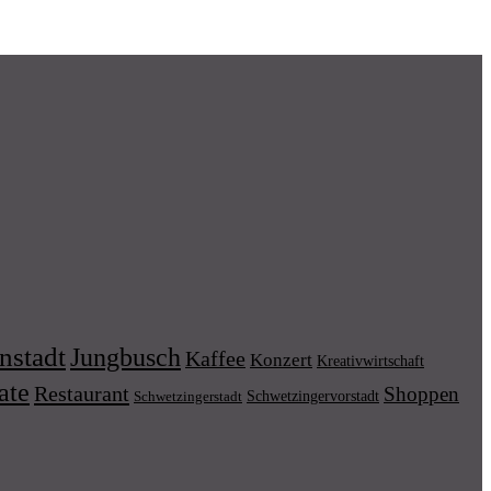
nstadt
Jungbusch
Kaffee
Konzert
Kreativwirtschaft
ate
Restaurant
Shoppen
Schwetzingervorstadt
Schwetzingerstadt