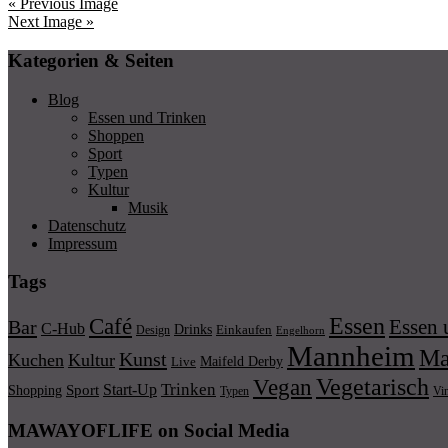
« Previous Image
Next Image »
Kategorien & Seiten
Blog
Essen und Trinken
Shoppen
Sport
Typen
Kultur
Musik
Datenschutz
Impressum
Tags
Essen
Café
Essen 
Bar
C-Hub
Drinks
Einkaufen
Design
Engelhorn
Mannheim
Ma
Kunst
Kuchen
Kultur
Maifeld Derby
Live
Vegetarisch
Vegan
Trinken
Start-Up
Shopping
Sport
Typen
Vi
MAWAYOFLIFE on Social Media