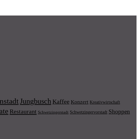
nstadt
Jungbusch
Kaffee
Konzert
Kreativwirtschaft
ate
Restaurant
Shoppen
Schwetzingervorstadt
Schwetzingerstadt