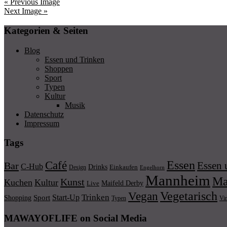
« Previous Image
Next Image »
Kategorien & Seiten
Blog
Essen und Trinken
Shoppen
Sport
Typen
Kultur
Musik
Datenschutz
Impressum
Tags
Essen
Café
Essen 
Bar
C-Hub
Drinks
Einkaufen
Design
Engelhorn
Mannheim
Ma
Kunst
Kuchen
Kultur
Maifeld Derby
Live
Vegetarisch
Vegan
Trinken
Start-Up
Shopping
Sport
Typen
Vi
MAWAYOFLIFE on Social Media