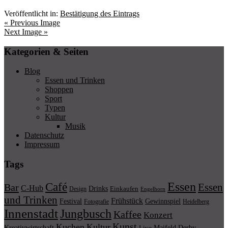
Veröffentlicht in:
Bestätigung des Eintrags
« Previous Image
Next Image »
Kategorien & Seiten
Blog
Essen und Trinken
Shoppen
Sport
Typen
Kultur
Musik
Datenschutz
Impressum
Tags
Essen
Café
Essen
Bar
C-Hub
Drinks
Einkaufen
Design
Engelhorn
und Trinken
Frühstück
Festival
Gewinnspiel
Fotografie
Heidelberg
Innenstadt
Jungbusch
Kaffee
Konzert
Kunst
Kuchen
Kultur
Kreativwirtschaft
Maifeld Derby
Live