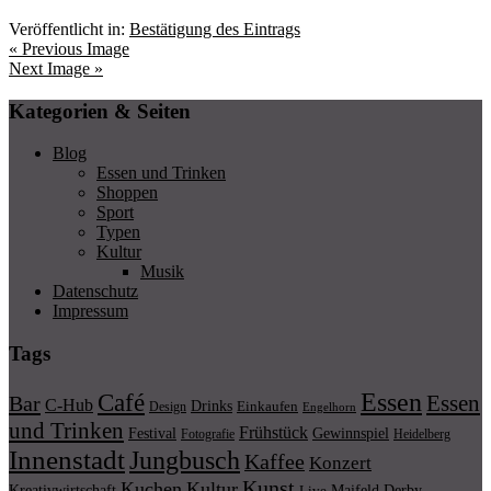
Veröffentlicht in:
Bestätigung des Eintrags
« Previous Image
Next Image »
Kategorien & Seiten
Blog
Essen und Trinken
Shoppen
Sport
Typen
Kultur
Musik
Datenschutz
Impressum
Tags
Essen
Café
Essen
Bar
C-Hub
Drinks
Einkaufen
Design
Engelhorn
und Trinken
Frühstück
Festival
Gewinnspiel
Fotografie
Heidelberg
Innenstadt
Jungbusch
Kaffee
Konzert
Kunst
Kuchen
Kultur
Kreativwirtschaft
Maifeld Derby
Live