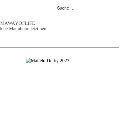
folgt uns auf bloglovin
zur facebook seite
zur instagram
unser rss feed