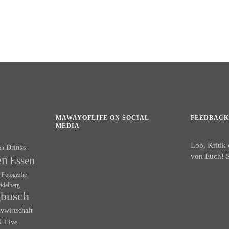
MAWAYOFLIFE ON SOCIAL
FEEDBAC
MEDIA
Lob, Kritik
Drinks
gn
Facebook
Instagram
von Euch! S
en
Essen
Fotografie
idelberg
gbusch
ivwirtschaft
t
Live