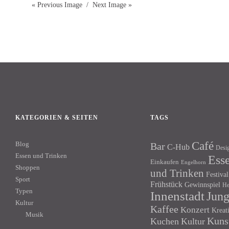
« Previous Image
Next Image »
KATEGORIEN & SEITEN
TAGS
Café
Blog
Bar
C-Hub
Desi
Essen und Trinken
Ess
Einkaufen
Engelhorn
Shoppen
und Trinken
Festival
Sport
Frühstück
Gewinnspiel
He
Typen
Innenstadt
Jun
Kultur
Kaffee
Konzert
Kreat
Musik
Kuns
Kuchen
Kultur