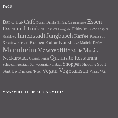
TAGS
Essen
Café
Bar
C-Hub
Drinks
Einkaufen
Design
Engelhorn
Essen und Trinken
Frühstück
Festival
Gewinnspiel
Fotografie
Innenstadt
Jungbusch
Kaffee
Konzert
Heidelberg
Kunst
Kuchen
Kultur
Kreativwirtschaft
Maifeld Derby
Live
Mannheim
Mawayoflife
Musik
Mode
Quadrate
Neckarstadt
Restaurant
Porträt
Oststadt
Shoppen
Schwetzingervorstadt
Shopping
Sport
Schwetzingerstadt
Vegetarisch
Vegan
Trinken
Start-Up
Typen
Wein
Vintage
MAWAYOFLIFE ON SOCIAL MEDIA
Facebook
Instagram