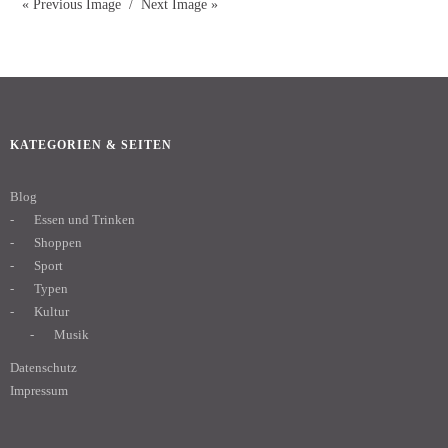
« Previous Image
Next Image »
KATEGORIEN & SEITEN
Blog
Essen und Trinken
Shoppen
Sport
Typen
Kultur
Musik
Datenschutz
Impressum