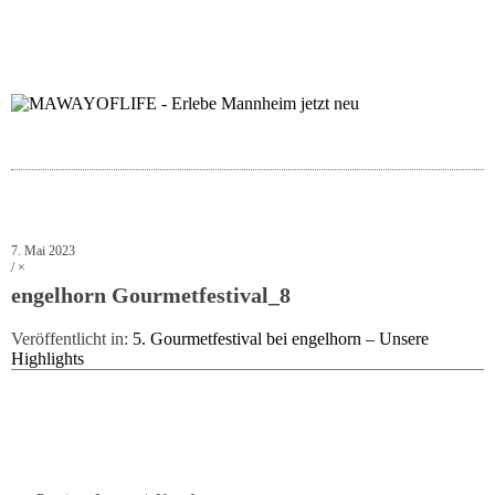
folgt uns auf bloglov
zur facebook se
zur inst
uns
7. Mai 2023
×
engelhorn Gourmetfestival_8
Veröffentlicht in:
5. Gourmetfestival bei engelhorn – Unsere
Highlights