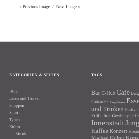
« Previous Image
Next Image »
KATEGORIEN & SEITEN
TAGS
Café
Blog
Bar
C-Hub
Desi
Essen und Trinken
Ess
Einkaufen
Engelhorn
Shoppen
und Trinken
Festival
Sport
Frühstück
Gewinnspiel
He
Typen
Innenstadt
Jun
Kultur
Kaffee
Konzert
Kreat
Musik
Kuns
Kuchen
Kultur