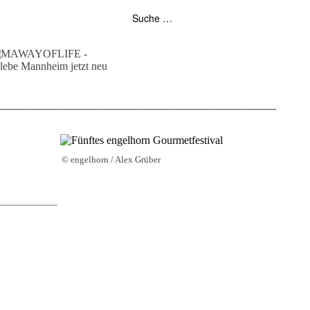
folgt uns auf bloglovin
zur facebook seite
zur instagram
unser rss feed
© engelhorn / Alex Grüber