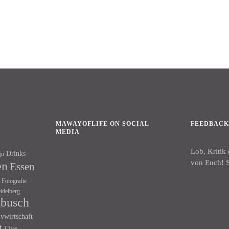
MAWAYOFLIFE ON SOCIAL
FEEDBAC
MEDIA
Lob, Kritik
Drinks
gn
Facebook
Instagram
von Euch! S
en
Essen
Fotografie
idelberg
gbusch
ivwirtschaft
t
Live