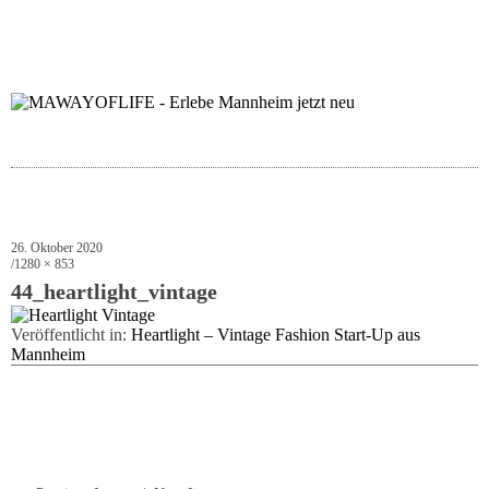
folgt uns auf bloglov
zur facebook se
zur inst
uns
26. Oktober 2020
1280 × 853
44_heartlight_vintage
Veröffentlicht in:
Heartlight – Vintage Fashion Start-Up aus
Mannheim