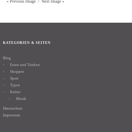
« Previous Image
Next Image »
KATEGORIEN & SEITEN
Blog
Essen und Trinken
Shoppen
Sport
Typen
Kultur
Musik
Datenschutz
Impressum