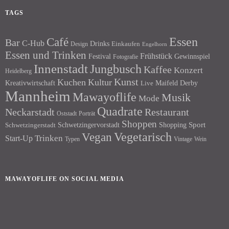
TAGS
Essen
Café
Bar
C-Hub
Drinks
Einkaufen
Design
Engelhorn
Essen und Trinken
Frühstück
Festival
Gewinnspiel
Fotografie
Innenstadt
Jungbusch
Kaffee
Konzert
Heidelberg
Kunst
Kuchen
Kultur
Kreativwirtschaft
Maifeld Derby
Live
Mannheim
Mawayoflife
Musik
Mode
Quadrate
Neckarstadt
Restaurant
Porträt
Oststadt
Shoppen
Schwetzingervorstadt
Shopping
Sport
Schwetzingerstadt
Vegetarisch
Vegan
Trinken
Start-Up
Typen
Wein
Vintage
MAWAYOFLIFE ON SOCIAL MEDIA
Facebook
Instagram