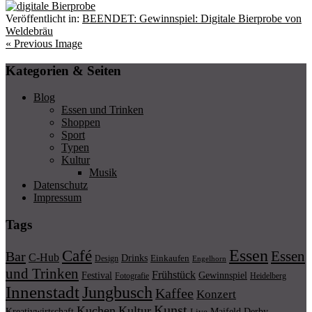
Veröffentlicht in:
BEENDET: Gewinnspiel: Digitale Bierprobe von
Weldebräu
« Previous Image
Kategorien & Seiten
Blog
Essen und Trinken
Shoppen
Sport
Typen
Kultur
Musik
Datenschutz
Impressum
Tags
Essen
Café
Essen
Bar
C-Hub
Drinks
Einkaufen
Design
Engelhorn
und Trinken
Frühstück
Festival
Gewinnspiel
Fotografie
Heidelberg
Innenstadt
Jungbusch
Kaffee
Konzert
Kunst
Kuchen
Kultur
Kreativwirtschaft
Maifeld Derby
Live