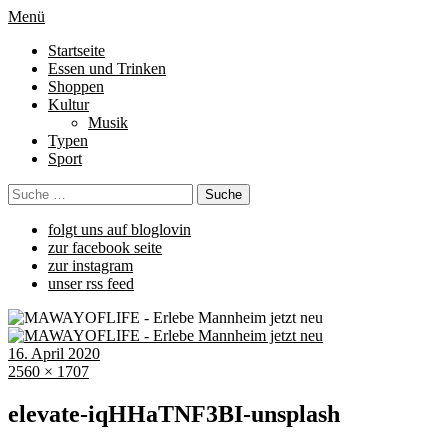
Menü
Startseite
Essen und Trinken
Shoppen
Kultur
Musik
Typen
Sport
folgt uns auf bloglovin
zur facebook seite
zur instagram
unser rss feed
16. April 2020
2560 × 1707
elevate-iqHHaTNF3BI-unsplash