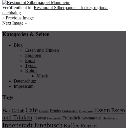
Veröffentlicht in:
Restaurant Silberpappel – lecker, regional,
nachhaltig
« Previous Image
Next Image »
Kategorien & Seiten
Blog
Essen und Trinken
Shoppen
Sport
Typen
Kultur
Musik
Datenschutz
Impressum
Tags
Essen
Café
Essen
Bar
C-Hub
Drinks
Einkaufen
Design
Engelhorn
und Trinken
Frühstück
Festival
Gewinnspiel
Fotografie
Heidelberg
Innenstadt
Jungbusch
Kaffee
Konzert