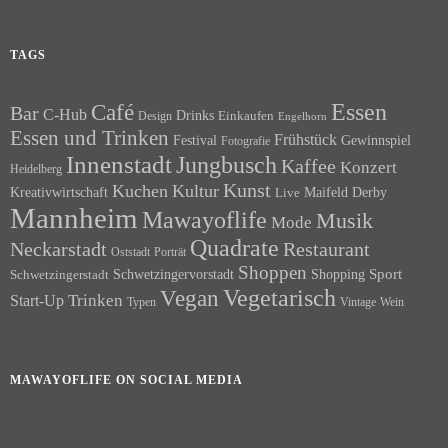
TAGS
Essen
Café
Bar
C-Hub
Drinks
Einkaufen
Design
Engelhorn
Essen und Trinken
Frühstück
Festival
Gewinnspiel
Fotografie
Innenstadt
Jungbusch
Kaffee
Konzert
Heidelberg
Kunst
Kuchen
Kultur
Kreativwirtschaft
Maifeld Derby
Live
Mannheim
Mawayoflife
Musik
Mode
Quadrate
Neckarstadt
Restaurant
Porträt
Oststadt
Shoppen
Schwetzingervorstadt
Shopping
Sport
Schwetzingerstadt
Vegetarisch
Vegan
Trinken
Start-Up
Typen
Wein
Vintage
MAWAYOFLIFE ON SOCIAL MEDIA
Facebook
Instagram