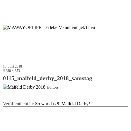
folgt uns auf bloglov
zur facebook se
zur inst
uns
18. Juni 2018
1280 × 853
0115_maifeld_derby_2018_samstag
Editors
Veröffentlicht in:
So war das 8. Maifeld Derby!