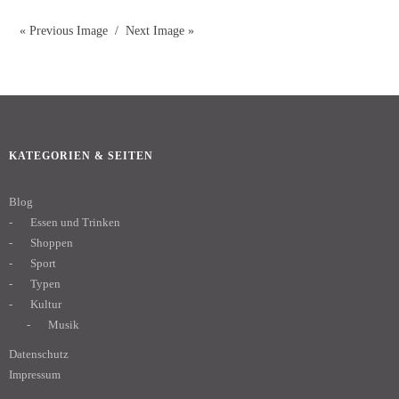
« Previous Image
Next Image »
KATEGORIEN & SEITEN
Blog
Essen und Trinken
Shoppen
Sport
Typen
Kultur
Musik
Datenschutz
Impressum