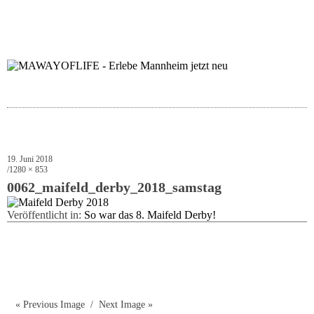
folgt uns auf bloglov
zur facebook se
zur inst
uns
19. Juni 2018
1280 × 853
0062_maifeld_derby_2018_samstag
Veröffentlicht in:
So war das 8. Maifeld Derby!
« Previous Image
Next Image »