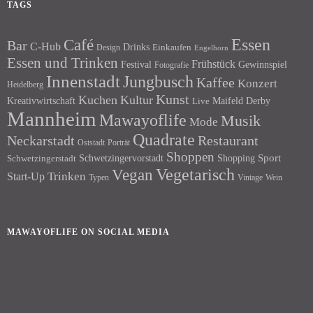
TAGS
Essen
Café
Bar
C-Hub
Drinks
Einkaufen
Design
Engelhorn
Essen und Trinken
Frühstück
Festival
Gewinnspiel
Fotografie
Innenstadt
Jungbusch
Kaffee
Konzert
Heidelberg
Kunst
Kuchen
Kultur
Kreativwirtschaft
Maifeld Derby
Live
Mannheim
Mawayoflife
Musik
Mode
Quadrate
Neckarstadt
Restaurant
Porträt
Oststadt
Shoppen
Schwetzingervorstadt
Shopping
Sport
Schwetzingerstadt
Vegetarisch
Vegan
Trinken
Start-Up
Typen
Wein
Vintage
MAWAYOFLIFE ON SOCIAL MEDIA
Facebook
Instagram