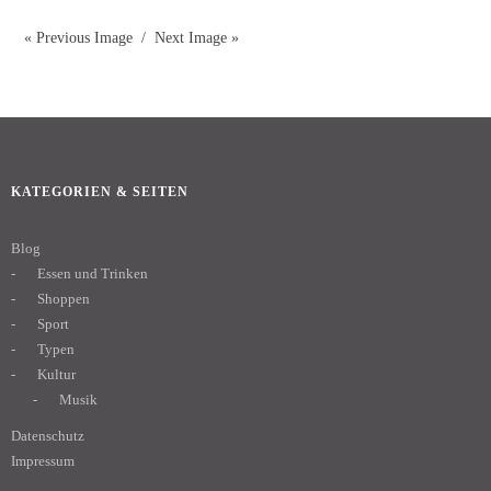
« Previous Image
Next Image »
KATEGORIEN & SEITEN
Blog
Essen und Trinken
Shoppen
Sport
Typen
Kultur
Musik
Datenschutz
Impressum