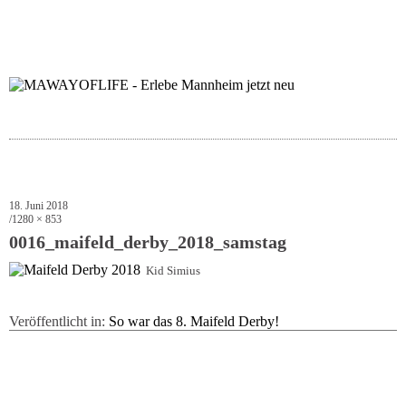
folgt uns auf bloglov
zur facebook se
zur inst
uns
18. Juni 2018
1280 × 853
0016_maifeld_derby_2018_samstag
Kid Simius
Veröffentlicht in:
So war das 8. Maifeld Derby!