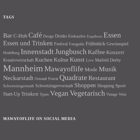
TAGS
Essen
Café
Bar
C-Hub
Drinks
Einkaufen
Design
Engelhorn
Essen und Trinken
Frühstück
Festival
Gewinnspiel
Fotografie
Innenstadt
Jungbusch
Kaffee
Konzert
Heidelberg
Kunst
Kuchen
Kultur
Kreativwirtschaft
Maifeld Derby
Live
Mannheim
Mawayoflife
Musik
Mode
Quadrate
Neckarstadt
Restaurant
Porträt
Oststadt
Shoppen
Schwetzingervorstadt
Shopping
Sport
Schwetzingerstadt
Vegetarisch
Vegan
Trinken
Start-Up
Typen
Wein
Vintage
MAWAYOFLIFE ON SOCIAL MEDIA
Facebook
Instagram