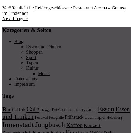
Veröffentlicht in:
Leider geschlossen: Restaurant Aroma – Genuss
im Lindenhof
Next Image »
Kategorien & Seiten
Blog
Essen und Trinken
Shoppen
Sport
Typen
Kultur
Musik
Datenschutz
Impressum
Tags
Essen
Café
Essen
Bar
C-Hub
Drinks
Einkaufen
Design
Engelhorn
und Trinken
Frühstück
Festival
Gewinnspiel
Fotografie
Heidelberg
Innenstadt
Jungbusch
Kaffee
Konzert
Kunst
Kuchen
Kultur
Kreativwirtschaft
Maifeld Derby
Live