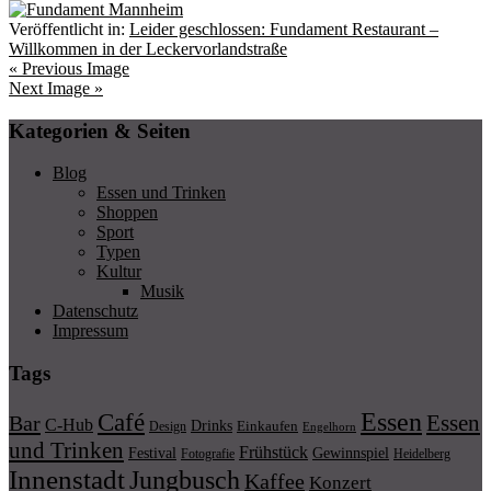
Veröffentlicht in:
Leider geschlossen: Fundament Restaurant –
Willkommen in der Leckervorlandstraße
« Previous Image
Next Image »
Kategorien & Seiten
Blog
Essen und Trinken
Shoppen
Sport
Typen
Kultur
Musik
Datenschutz
Impressum
Tags
Essen
Café
Essen
Bar
C-Hub
Drinks
Einkaufen
Design
Engelhorn
und Trinken
Frühstück
Festival
Gewinnspiel
Fotografie
Heidelberg
Innenstadt
Jungbusch
Kaffee
Konzert