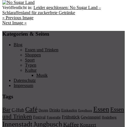
Veröffentlicht in:
Leider geschlossen: No Sugar Land –
Schlaraffenland für zuckerfreie Getränke
« Previous Image
Next Image »
Kategorien & Seiten
Blog
Essen und Trinken
Shoppen
Sport
Typen
Kultur
Musik
Datenschutz
Impressum
Tags
Essen
Café
Essen
Bar
C-Hub
Drinks
Einkaufen
Design
Engelhorn
und Trinken
Frühstück
Festival
Gewinnspiel
Fotografie
Heidelberg
Innenstadt
Jungbusch
Kaffee
Konzert