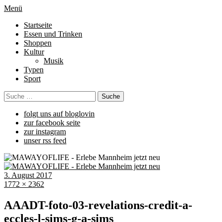
Menü
Startseite
Essen und Trinken
Shoppen
Kultur
Musik
Typen
Sport
folgt uns auf bloglovin
zur facebook seite
zur instagram
unser rss feed
3. August 2017
1772 × 2362
AAADT-foto-03-revelations-credit-a-
eccles-l-sims-g-a-sims