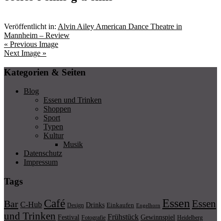
Veröffentlicht in:
Alvin Ailey American Dance Theatre in
Mannheim – Review
« Previous Image
Next Image »
Kategorien & Seiten
Blog
Essen und Trinken
Shoppen
Sport
Typen
Kultur
Musik
Datenschutz
Impressum
Tags
Essen
Café
Essen
Bar
C-Hub
Drinks
Einkaufen
Design
Engelhorn
und Trinken
Frühstück
Festival
Gewinnspiel
Fotografie
Heidelberg