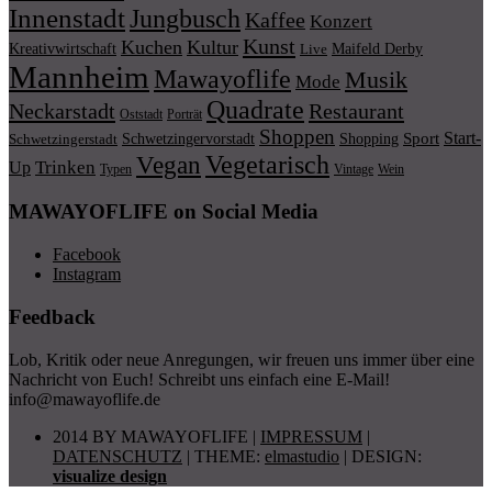
Innenstadt
Jungbusch
Kaffee
Konzert
Kunst
Kuchen
Kultur
Kreativwirtschaft
Maifeld Derby
Live
Mannheim
Mawayoflife
Musik
Mode
Quadrate
Neckarstadt
Restaurant
Porträt
Oststadt
Shoppen
Start-
Schwetzingervorstadt
Shopping
Sport
Schwetzingerstadt
Vegetarisch
Vegan
Trinken
Up
Typen
Wein
Vintage
MAWAYOFLIFE on Social Media
Facebook
Instagram
Feedback
Lob, Kritik oder neue Anregungen, wir freuen uns immer über eine
Nachricht von Euch! Schreibt uns einfach eine E-Mail!
info@mawayoflife.de
2014 BY MAWAYOFLIFE
|
IMPRESSUM
|
DATENSCHUTZ
|
THEME:
elmastudio
| DESIGN:
visualize design