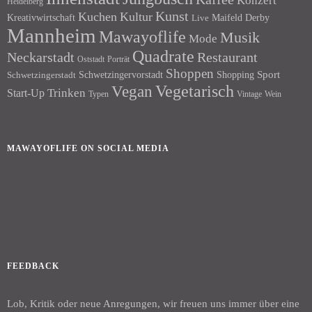
Konzert
Heidelberg
Kunst
Kuchen
Kultur
Kreativwirtschaft
Maifeld Derby
Live
Mannheim
Mawayoflife
Musik
Mode
Quadrate
Neckarstadt
Restaurant
Porträt
Oststadt
Shoppen
Schwetzingervorstadt
Shopping
Sport
Schwetzingerstadt
Vegetarisch
Vegan
Trinken
Start-Up
Typen
Wein
Vintage
MAWAYOFLIFE ON SOCIAL MEDIA
Facebook
Instagram
FEEDBACK
Lob, Kritik oder neue Anregungen, wir freuen uns immer über eine