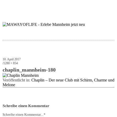
folgt uns auf bloglov
zur facebook se
zur inst
uns
10. April 2017
1280 × 854
chaplin_mannheim-180
Veröffentlicht in:
Chaplin – Der neue Club mit Schirm, Charme und
Melone
Schreibe einen Kommentar
Schreibe einen Kommentar... *