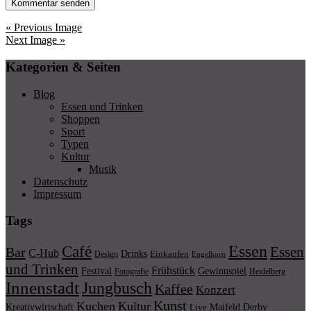
« Previous Image
Next Image »
Kategorien & Seiten
Blog
Essen und Trinken
Shoppen
Sport
Typen
Kultur
Musik
Datenschutz
Impressum
Tags
Essen
Café
Essen
Bar
C-Hub
Drinks
Einkaufen
Design
Engelhorn
und Trinken
Frühstück
Festival
Gewinnspiel
Fotografie
Heidelberg
Innenstadt
Jungbusch
Kaffee
Konzert
Kunst
Kuchen
Kultur
Kreativwirtschaft
Maifeld Derby
Live