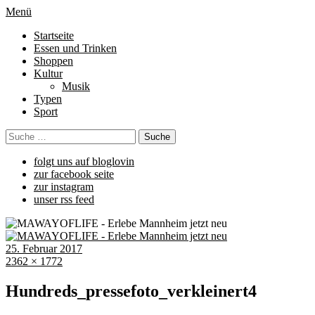
Menü
Startseite
Essen und Trinken
Shoppen
Kultur
Musik
Typen
Sport
folgt uns auf bloglovin
zur facebook seite
zur instagram
unser rss feed
25. Februar 2017
2362 × 1772
Hundreds_pressefoto_verkleinert4