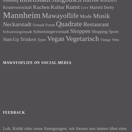
Konzert
Heidelberg
Kunst
Kuchen
Kultur
Kreativwirtschaft
Maifeld Derby
Live
Mannheim
Mawayoflife
Musik
Mode
Quadrate
Neckarstadt
Restaurant
Porträt
Oststadt
Shoppen
Schwetzingervorstadt
Shopping
Sport
Schwetzingerstadt
Vegetarisch
Vegan
Trinken
Start-Up
Typen
Wein
Vintage
MAWAYOFLIFE ON SOCIAL MEDIA
Facebook
Instagram
FEEDBACK
Lob, Kritik oder neue Anregungen, wir freuen uns immer über eine