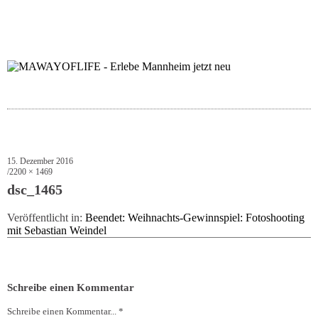
folgt uns auf bloglov
zur facebook se
zur inst
uns
15. Dezember 2016
2200 × 1469
dsc_1465
Veröffentlicht in:
Beendet: Weihnachts-Gewinnspiel: Fotoshooting
mit Sebastian Weindel
Schreibe einen Kommentar
Schreibe einen Kommentar... *