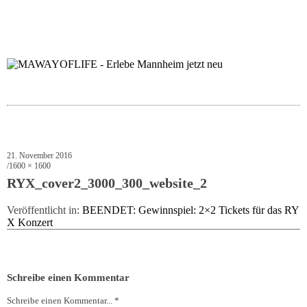
folgt uns auf bloglov
zur facebook se
zur inst
uns
21. November 2016
1600 × 1600
RYX_cover2_3000_300_website_2
Veröffentlicht in:
BEENDET: Gewinnspiel: 2×2 Tickets für das RY
X Konzert
Schreibe einen Kommentar
Schreibe einen Kommentar... *