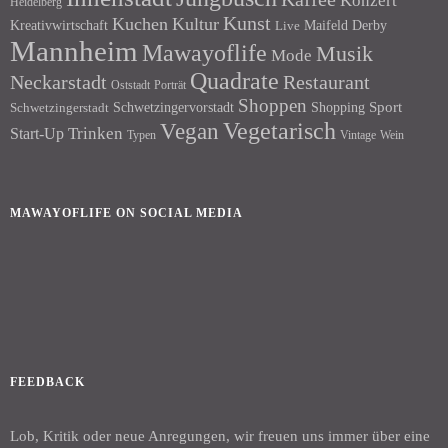
Konzert
Heidelberg
Kunst
Kuchen
Kultur
Kreativwirtschaft
Maifeld Derby
Live
Mannheim
Mawayoflife
Musik
Mode
Quadrate
Neckarstadt
Restaurant
Porträt
Oststadt
Shoppen
Schwetzingervorstadt
Shopping
Sport
Schwetzingerstadt
Vegetarisch
Vegan
Trinken
Start-Up
Typen
Wein
Vintage
MAWAYOFLIFE ON SOCIAL MEDIA
Facebook
Instagram
FEEDBACK
Lob, Kritik oder neue Anregungen, wir freuen uns immer über eine