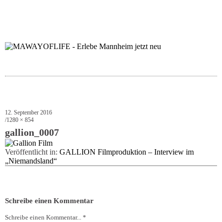
folgt uns auf bloglov
zur facebook se
zur inst
uns
12. September 2016
1280 × 854
gallion_0007
Veröffentlicht in:
GALLION Filmproduktion – Interview im
„Niemandsland“
Schreibe einen Kommentar
Schreibe einen Kommentar... *