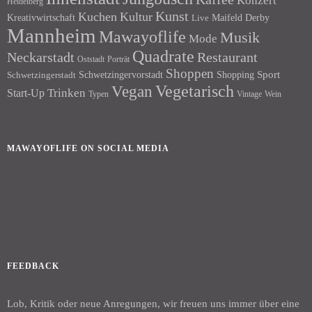
Konzert
Heidelberg
Kunst
Kuchen
Kultur
Kreativwirtschaft
Maifeld Derby
Live
Mannheim
Mawayoflife
Musik
Mode
Quadrate
Neckarstadt
Restaurant
Porträt
Oststadt
Shoppen
Schwetzingervorstadt
Shopping
Sport
Schwetzingerstadt
Vegetarisch
Vegan
Trinken
Start-Up
Typen
Wein
Vintage
MAWAYOFLIFE ON SOCIAL MEDIA
Facebook
Instagram
FEEDBACK
Lob, Kritik oder neue Anregungen, wir freuen uns immer über eine