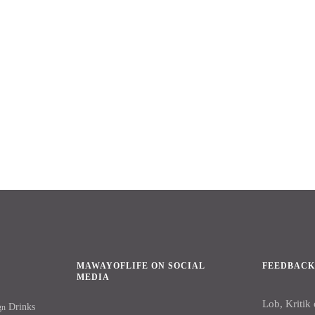
MAWAYOFLIFE ON SOCIAL
FEEDBAC
MEDIA
Lob, Kritik
Drinks
gn
Facebook
Instagram