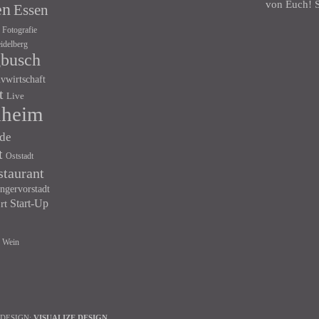
von Euch! S
en
Essen
Fotografie
idelberg
gbusch
ivwirtschaft
t
Live
heim
de
t
Oststadt
staurant
ngervorstadt
Start-Up
rt
Wein
 DESIGN:
VISUALIZE DESIGN