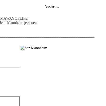
folgt uns auf bloglovin
zur facebook seite
zur instagram
unser rss feed