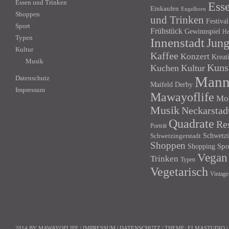
Essen und Trinken
Ess
Einkaufen
Engelhorn
Shoppen
und Trinken
Festival
Sport
Frühstück
Gewinnspiel
He
Typen
Innenstadt
Jun
Kultur
Kaffee
Konzert
Kreat
Musik
Kuns
Kuchen
Kultur
Mann
Datenschutz
Maifeld Derby
Impressum
Mawayoflife
Mo
Musik
Neckarstad
Quadrate
Re
Porträt
Schwetzi
Schwetzingerstadt
Shoppen
Shopping
Spo
Vegan
Trinken
Typen
Vegetarisch
Vintage
2014 BY MAWAYOFLIFE
|
IMPRESSUM
|
DATENSCHUTZ
|
THEME:
ELMASTUDIO
|