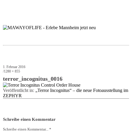
folgt uns auf bloglov
zur facebook se
zur inst
uns
1. Februar 2016
1280 × 855
terror_incognitus_0016
Veröffentlicht in:
„Terror Incognitus“ – die neue Fotoausstellung im
ZEPHYR
Schreibe einen Kommentar
Schreibe einen Kommentar... *