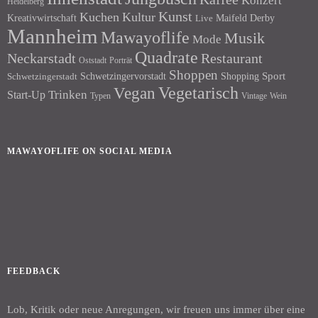
Konzert
Heidelberg
Kunst
Kuchen
Kultur
Kreativwirtschaft
Maifeld Derby
Live
Mannheim
Mawayoflife
Musik
Mode
Quadrate
Neckarstadt
Restaurant
Porträt
Oststadt
Shoppen
Schwetzingervorstadt
Shopping
Sport
Schwetzingerstadt
Vegetarisch
Vegan
Trinken
Start-Up
Typen
Wein
Vintage
MAWAYOFLIFE ON SOCIAL MEDIA
Facebook
Instagram
FEEDBACK
Lob, Kritik oder neue Anregungen, wir freuen uns immer über eine