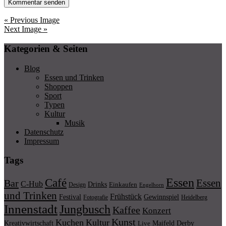
« Previous Image
Next Image »
Kategorien & Seiten
Blog
Essen und Trinken
Shoppen
Sport
Typen
Kultur
Musik
Datenschutz
Impressum
Tags
Essen
Café
Essen
Bar
C-Hub
Drinks
Einkaufen
Design
Engelhorn
und Trinken
Frühstück
Festival
Gewinnspiel
Fotografie
Heidelberg
Innenstadt
Jungbusch
Kaffee
Konzert
Kunst
Kuchen
Kultur
Kreativwirtschaft
Maifeld Derby
Live