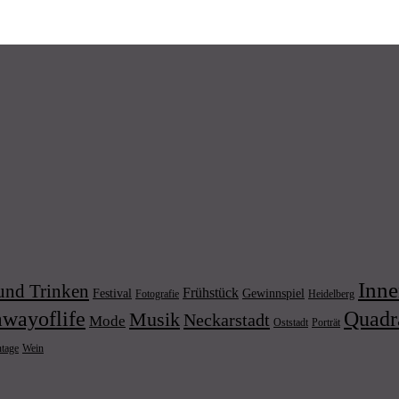
Inne
und Trinken
Frühstück
Festival
Gewinnspiel
Fotografie
Heidelberg
wayoflife
Quadr
Musik
Neckarstadt
Mode
Porträt
Oststadt
Wein
ntage