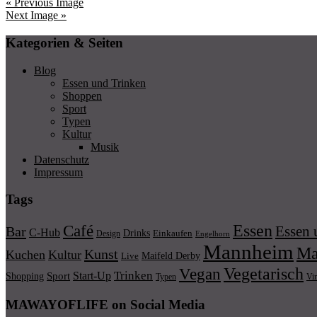
« Previous Image
Next Image »
Kategorien & Seiten
Blog
Essen und Trinken
Shoppen
Sport
Typen
Kultur
Musik
Datenschutz
Impressum
Tags
Essen
Café
Essen 
Bar
C-Hub
Drinks
Einkaufen
Design
Engelhorn
Mannheim
Ma
Kunst
Kuchen
Kultur
Maifeld Derby
Live
Vegetarisch
Vegan
Trinken
Start-Up
Shopping
Sport
Typen
Vi
MAWAYOFLIFE on Social Media