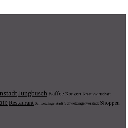
nstadt
Jungbusch
Kaffee
Konzert
Kreativwirtschaft
ate
Restaurant
Shoppen
Schwetzingervorstadt
Schwetzingerstadt