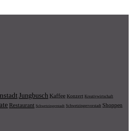
nstadt
Jungbusch
Kaffee
Konzert
Kreativwirtschaft
ate
Restaurant
Shoppen
Schwetzingervorstadt
Schwetzingerstadt