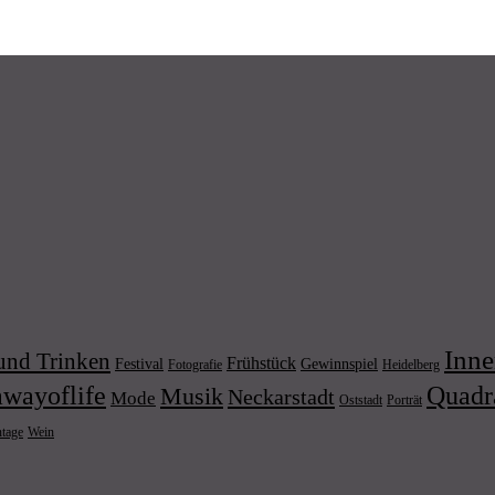
Inne
und Trinken
Frühstück
Festival
Gewinnspiel
Fotografie
Heidelberg
wayoflife
Quadr
Musik
Neckarstadt
Mode
Porträt
Oststadt
Wein
ntage