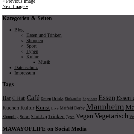
« Previous Image
Next Image »
Kategorien & Seiten
Blog
Essen und Trinken
Shoppen
Sport
Typen
Kultur
Musik
Datenschutz
Impressum
Tags
Essen
Café
Essen 
Bar
C-Hub
Drinks
Einkaufen
Design
Engelhorn
Mannheim
Ma
Kunst
Kuchen
Kultur
Maifeld Derby
Live
Vegetarisch
Vegan
Trinken
Start-Up
Shopping
Sport
Typen
Vi
MAWAYOFLIFE on Social Media