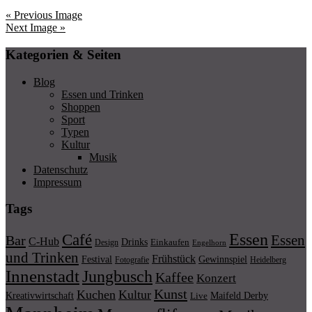
« Previous Image
Next Image »
Kategorien & Seiten
Blog
Essen und Trinken
Shoppen
Sport
Typen
Kultur
Musik
Datenschutz
Impressum
Tags
Essen
Café
Essen
Bar
C-Hub
Drinks
Einkaufen
Design
Engelhorn
und Trinken
Frühstück
Festival
Gewinnspiel
Fotografie
Heidelberg
Innenstadt
Jungbusch
Kaffee
Konzert
Kunst
Kuchen
Kultur
Kreativwirtschaft
Maifeld Derby
Live