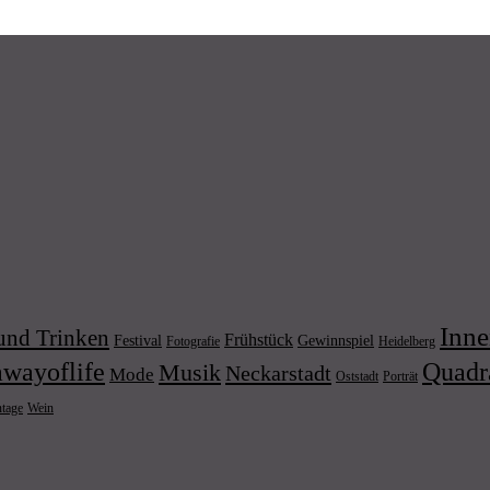
Inne
und Trinken
Frühstück
Festival
Gewinnspiel
Fotografie
Heidelberg
wayoflife
Quadr
Musik
Neckarstadt
Mode
Porträt
Oststadt
Wein
ntage