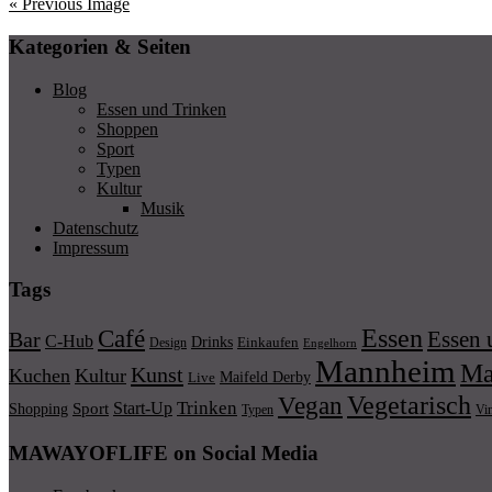
« Previous Image
Kategorien & Seiten
Blog
Essen und Trinken
Shoppen
Sport
Typen
Kultur
Musik
Datenschutz
Impressum
Tags
Essen
Café
Essen 
Bar
C-Hub
Drinks
Einkaufen
Design
Engelhorn
Mannheim
Ma
Kunst
Kuchen
Kultur
Maifeld Derby
Live
Vegetarisch
Vegan
Trinken
Start-Up
Shopping
Sport
Typen
Vi
MAWAYOFLIFE on Social Media