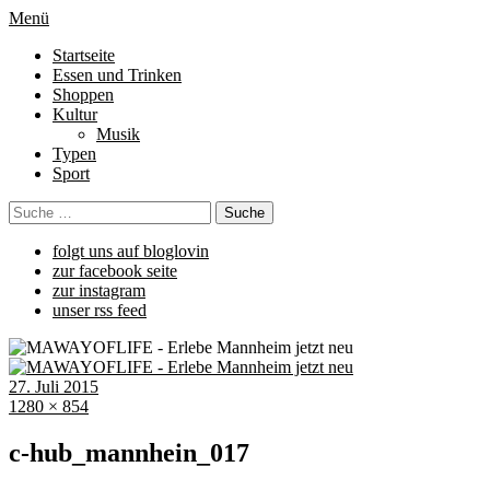
Menü
Startseite
Essen und Trinken
Shoppen
Kultur
Musik
Typen
Sport
folgt uns auf bloglovin
zur facebook seite
zur instagram
unser rss feed
27. Juli 2015
1280 × 854
c-hub_mannhein_017