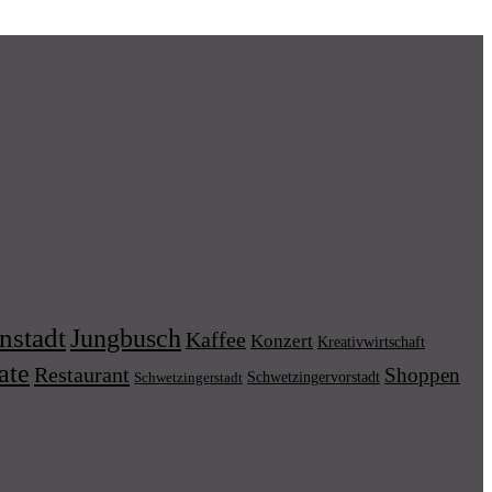
nstadt
Jungbusch
Kaffee
Konzert
Kreativwirtschaft
ate
Restaurant
Shoppen
Schwetzingervorstadt
Schwetzingerstadt