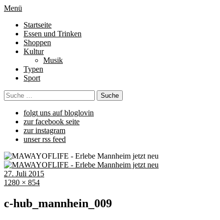
Menü
Startseite
Essen und Trinken
Shoppen
Kultur
Musik
Typen
Sport
folgt uns auf bloglovin
zur facebook seite
zur instagram
unser rss feed
27. Juli 2015
1280 × 854
c-hub_mannhein_009