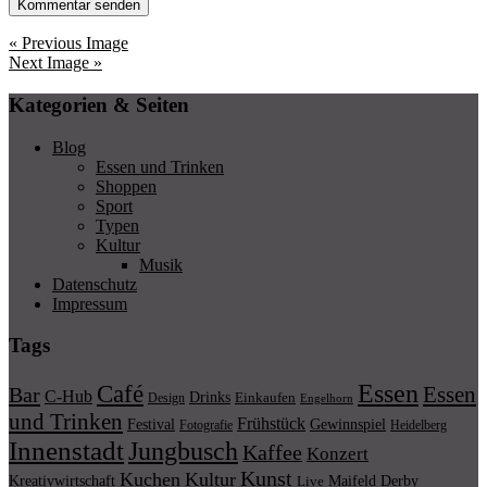
« Previous Image
Next Image »
Kategorien & Seiten
Blog
Essen und Trinken
Shoppen
Sport
Typen
Kultur
Musik
Datenschutz
Impressum
Tags
Essen
Café
Essen
Bar
C-Hub
Drinks
Einkaufen
Design
Engelhorn
und Trinken
Frühstück
Festival
Gewinnspiel
Fotografie
Heidelberg
Innenstadt
Jungbusch
Kaffee
Konzert
Kunst
Kuchen
Kultur
Kreativwirtschaft
Maifeld Derby
Live