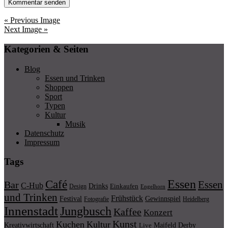
« Previous Image
Next Image »
Kategorien & Seiten
Blog
Essen und Trinken
Shoppen
Sport
Typen
Kultur
Musik
Datenschutz
Impressum
Tags
Essen
Café
Essen
Bar
C-Hub
Drinks
Einkaufen
Design
Engelhorn
und Trinken
Frühstück
Festival
Gewinnspiel
Fotografie
Heidelberg
Innenstadt
Jungbusch
Kaffee
Konzert
Kunst
Kuchen
Kultur
Kreativwirtschaft
Maifeld Derby
Live