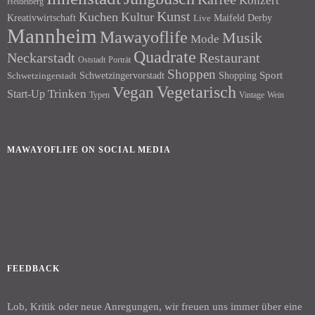
Konzert
Heidelberg
Kunst
Kuchen
Kultur
Kreativwirtschaft
Maifeld Derby
Live
Mannheim
Mawayoflife
Musik
Mode
Quadrate
Neckarstadt
Restaurant
Porträt
Oststadt
Shoppen
Schwetzingervorstadt
Shopping
Sport
Schwetzingerstadt
Vegetarisch
Vegan
Trinken
Start-Up
Typen
Wein
Vintage
MAWAYOFLIFE ON SOCIAL MEDIA
Facebook
Instagram
FEEDBACK
Lob, Kritik oder neue Anregungen, wir freuen uns immer über eine