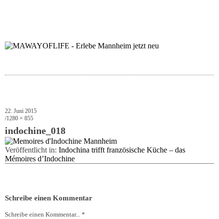
folgt uns auf bloglov
zur facebook se
zur inst
uns
22. Juni 2015
1280 × 855
indochine_018
Veröffentlicht in:
Indochina trifft französische Küche – das
Mémoires d’Indochine
Schreibe einen Kommentar
Schreibe einen Kommentar... *