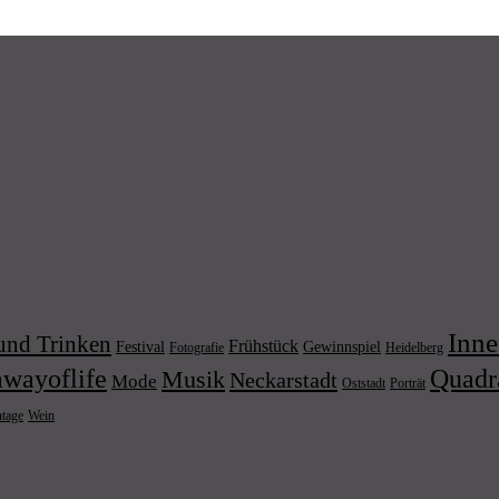
Inne
und Trinken
Frühstück
Festival
Gewinnspiel
Fotografie
Heidelberg
wayoflife
Quadr
Musik
Neckarstadt
Mode
Porträt
Oststadt
Wein
ntage