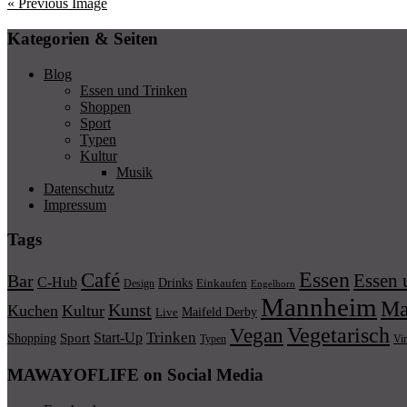
« Previous Image
Kategorien & Seiten
Blog
Essen und Trinken
Shoppen
Sport
Typen
Kultur
Musik
Datenschutz
Impressum
Tags
Essen
Café
Essen 
Bar
C-Hub
Drinks
Einkaufen
Design
Engelhorn
Mannheim
Ma
Kunst
Kuchen
Kultur
Maifeld Derby
Live
Vegetarisch
Vegan
Trinken
Start-Up
Shopping
Sport
Typen
Vi
MAWAYOFLIFE on Social Media