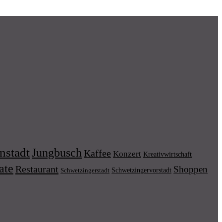
nstadt
Jungbusch
Kaffee
Konzert
Kreativwirtschaft
ate
Restaurant
Shoppen
Schwetzingervorstadt
Schwetzingerstadt