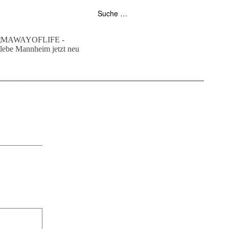
folgt uns auf bloglovin
zur facebook seite
zur instagram
unser rss feed