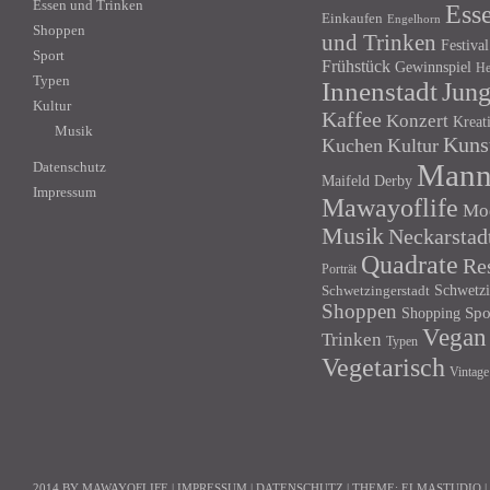
Essen und Trinken
Ess
Einkaufen
Engelhorn
Shoppen
und Trinken
Festival
Sport
Frühstück
Gewinnspiel
He
Typen
Innenstadt
Jun
Kultur
Kaffee
Konzert
Kreat
Musik
Kuns
Kuchen
Kultur
Mann
Datenschutz
Maifeld Derby
Impressum
Mawayoflife
Mo
Musik
Neckarstad
Quadrate
Re
Porträt
Schwetzi
Schwetzingerstadt
Shoppen
Shopping
Spo
Vegan
Trinken
Typen
Vegetarisch
Vintage
2014 BY MAWAYOFLIFE
|
IMPRESSUM
|
DATENSCHUTZ
|
THEME:
ELMASTUDIO
|