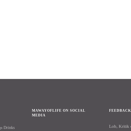
MAWAYOFLIFE ON SOCIAL
FEEDBAC
MEDIA
Lob, Kritik
Drinks
gn
Facebook
Instagram