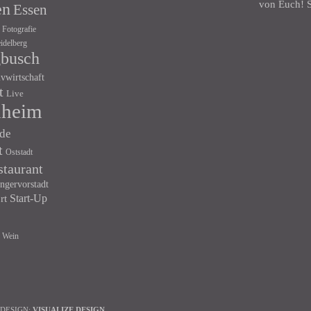
von Euch! S
en
Essen
Fotografie
idelberg
gbusch
ivwirtschaft
t
Live
heim
de
t
Oststadt
staurant
ngervorstadt
Start-Up
rt
Wein
 DESIGN:
VISUALIZE DESIGN