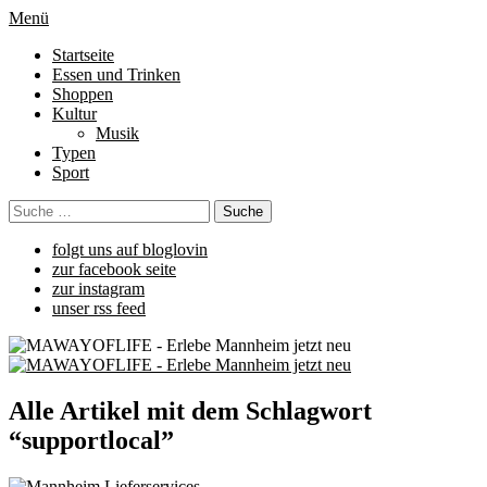
Menü
Startseite
Essen und Trinken
Shoppen
Kultur
Musik
Typen
Sport
folgt uns auf bloglovin
zur facebook seite
zur instagram
unser rss feed
Alle Artikel mit dem Schlagwort
“
supportlocal
”