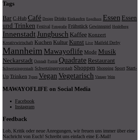
Tags
Essen
Café
Essen
Bar
C-Hub
Drinks
Einkaufen
Design
Engelhorn
und Trinken
Frühstück
Festival
Gewinnspiel
Fotografie
Heidelberg
Innenstadt
Jungbusch
Kaffee
Konzert
Kunst
Kuchen
Kultur
Kreativwirtschaft
Maifeld Derby
Live
Mannheim
Mawayoflife
Musik
Mode
Quadrate
Neckarstadt
Restaurant
Porträt
Oststadt
Shoppen
Start-
Schwetzingervorstadt
Shopping
Sport
Schwetzingerstadt
Vegetarisch
Vegan
Trinken
Up
Typen
Wein
Vintage
MAWAYOFLIFE on Social Media
Facebook
Instagram
Feedback
Lob, Kritik oder neue Anregungen, wir freuen uns immer über eine
Nachricht von Euch! Schreibt uns einfach eine E-Mail!