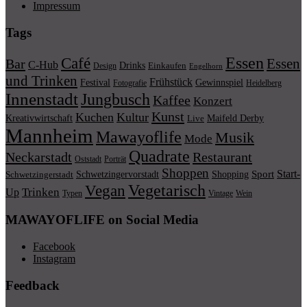
Impressum
Tags
Essen
Café
Essen
Bar
C-Hub
Drinks
Einkaufen
Design
Engelhorn
und Trinken
Frühstück
Festival
Gewinnspiel
Fotografie
Heidelberg
Innenstadt
Jungbusch
Kaffee
Konzert
Kunst
Kuchen
Kultur
Kreativwirtschaft
Maifeld Derby
Live
Mannheim
Mawayoflife
Musik
Mode
Quadrate
Neckarstadt
Restaurant
Porträt
Oststadt
Shoppen
Start-
Schwetzingervorstadt
Shopping
Sport
Schwetzingerstadt
Vegetarisch
Vegan
Trinken
Up
Typen
Wein
Vintage
MAWAYOFLIFE on Social Media
Facebook
Instagram
Feedback