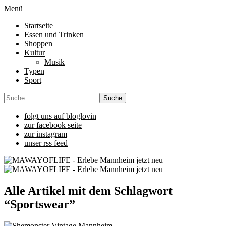
Menü
Startseite
Essen und Trinken
Shoppen
Kultur
Musik
Typen
Sport
folgt uns auf bloglovin
zur facebook seite
zur instagram
unser rss feed
Alle Artikel mit dem Schlagwort
“
Sportswear
”