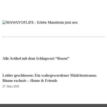
folgt uns auf bloglov
zur facebook se
zur inst
uns
Alle Artikel mit dem Schlagwort “
Rosen
”
Leider geschlossen: Ein wahrgewordener Mädchentraum:
Blume exclusiv – Home & Friends
27. März 2018