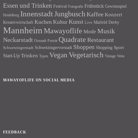
Essen und Trinken
Frühstück
Festival
Gewinnspiel
Fotografie
Innenstadt
Jungbusch
Kaffee
Konzert
Heidelberg
Kunst
Kuchen
Kultur
Kreativwirtschaft
Maifeld Derby
Live
Mannheim
Mawayoflife
Musik
Mode
Quadrate
Neckarstadt
Restaurant
Porträt
Oststadt
Shoppen
Schwetzingervorstadt
Shopping
Sport
Schwetzingerstadt
Vegetarisch
Vegan
Trinken
Start-Up
Typen
Wein
Vintage
MAWAYOFLIFE ON SOCIAL MEDIA
Facebook
Instagram
FEEDBACK