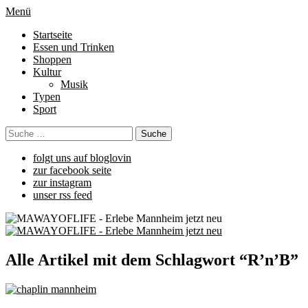
Menü
Startseite
Essen und Trinken
Shoppen
Kultur
Musik
Typen
Sport
folgt uns auf bloglovin
zur facebook seite
zur instagram
unser rss feed
Alle Artikel mit dem Schlagwort “
R’n’B
”