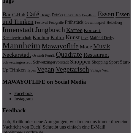
Tags
Essen
Café
Essen
Bar
C-Hub
Drinks
Einkaufen
Design
Engelhorn
und Trinken
Frühstück
Festival
Gewinnspiel
Fotografie
Heidelberg
Innenstadt
Jungbusch
Kaffee
Konzert
Kunst
Kuchen
Kultur
Kreativwirtschaft
Maifeld Derby
Live
Mannheim
Mawayoflife
Musik
Mode
Quadrate
Neckarstadt
Restaurant
Porträt
Oststadt
Shoppen
Start-
Schwetzingervorstadt
Shopping
Sport
Schwetzingerstadt
Vegetarisch
Vegan
Trinken
Up
Typen
Wein
Vintage
MAWAYOFLIFE on Social Media
Facebook
Instagram
Feedback
Lob, Kritik oder neue Anregungen, wir freuen uns immer über eine
Nachricht von Euch! Schreibt uns einfach eine E-Mail!
info@mawayoflife.de