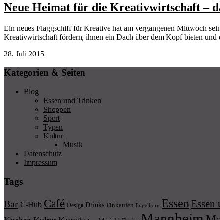
Neue Heimat für die Kreativwirtschaft – 
Ein neues Flaggschiff für Kreative hat am vergangenen Mittwoch s
Kreativwirtschaft fördern, ihnen ein Dach über dem Kopf bieten und 
28. Juli 2015
Kategorien & Seiten
Blog
Essen und Trinken
Shoppen
Sport
Typen
Kultur
Musik
Datenschutz
Impressum
Tags
Essen
Café
Essen 
Bar
C-Hub
Drinks
Einkaufen
Design
Engelhorn
Mannheim
Ma
Kunst
Kuchen
Kultur