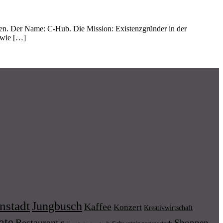
n. Der Name: C-Hub. Die Mission: Existenzgründer in der
 wie […]
nstadt
Jungbusch
Kaffee
Konzert
Kreativwirtschaft
ate
Restaurant
Shoppen