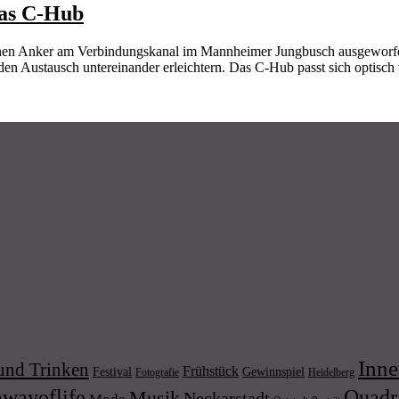
das C-Hub
einen Anker am Verbindungskanal im Mannheimer Jungbusch ausgeworfe
den Austausch untereinander erleichtern. Das C-Hub passt sich optisch
Inne
und Trinken
Frühstück
Festival
Gewinnspiel
Fotografie
Heidelberg
wayoflife
Quadr
Musik
Neckarstadt