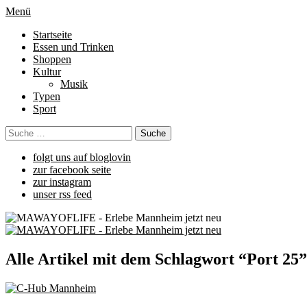
Menü
Startseite
Essen und Trinken
Shoppen
Kultur
Musik
Typen
Sport
folgt uns auf bloglovin
zur facebook seite
zur instagram
unser rss feed
Alle Artikel mit dem Schlagwort “
Port 25
”