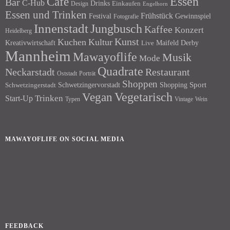
Essen
Café
Bar
C-Hub
Drinks
Einkaufen
Design
Engelhorn
Essen und Trinken
Frühstück
Festival
Gewinnspiel
Fotografie
Innenstadt
Jungbusch
Kaffee
Konzert
Heidelberg
Kunst
Kuchen
Kultur
Kreativwirtschaft
Maifeld Derby
Live
Mannheim
Mawayoflife
Musik
Mode
Quadrate
Neckarstadt
Restaurant
Porträt
Oststadt
Shoppen
Schwetzingervorstadt
Shopping
Sport
Schwetzingerstadt
Vegetarisch
Vegan
Trinken
Start-Up
Typen
Wein
Vintage
MAWAYOFLIFE ON SOCIAL MEDIA
Facebook
Instagram
FEEDBACK