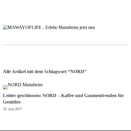
folgt uns auf bloglov
zur facebook se
zur inst
uns
Alle Artikel mit dem Schlagwort “
NORD
”
Leider geschlossen: NORD – Kaffee und Gaumenfreuden für
Genießer
19. Juni 2017