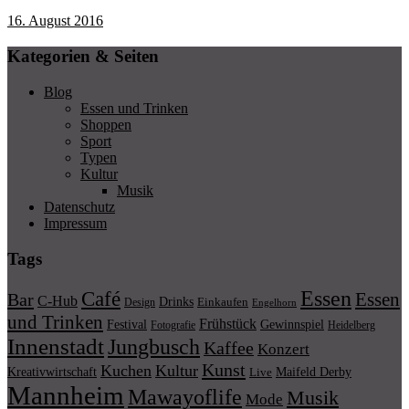
16. August 2016
Kategorien & Seiten
Blog
Essen und Trinken
Shoppen
Sport
Typen
Kultur
Musik
Datenschutz
Impressum
Tags
Essen
Café
Essen
Bar
C-Hub
Drinks
Einkaufen
Design
Engelhorn
und Trinken
Frühstück
Festival
Gewinnspiel
Fotografie
Heidelberg
Innenstadt
Jungbusch
Kaffee
Konzert
Kunst
Kuchen
Kultur
Kreativwirtschaft
Maifeld Derby
Live
Mannheim
Mawayoflife
Musik
Mode