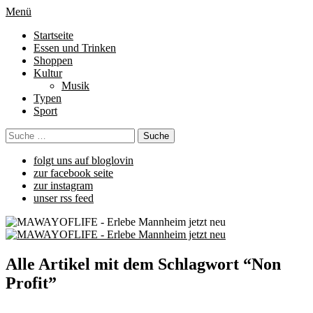
Menü
Startseite
Essen und Trinken
Shoppen
Kultur
Musik
Typen
Sport
folgt uns auf bloglovin
zur facebook seite
zur instagram
unser rss feed
Alle Artikel mit dem Schlagwort “
Non
Profit
”