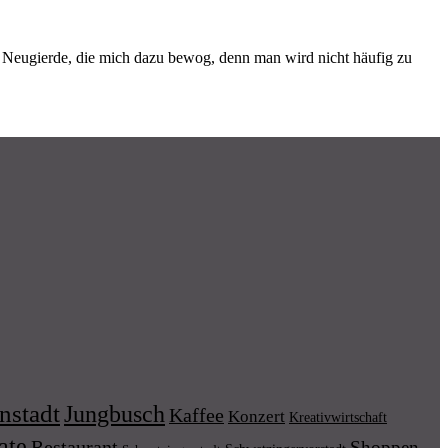
n Neugierde, die mich dazu bewog, denn man wird nicht häufig zu
nstadt
Jungbusch
Kaffee
Konzert
Kreativwirtschaft
ate
Restaurant
Shoppen