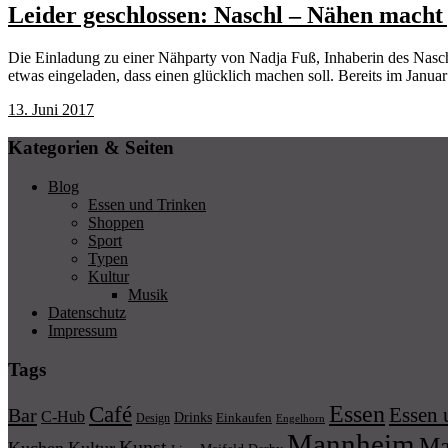
Leider geschlossen: Naschl – Nähen macht 
Die Einladung zu einer Nähparty von Nadja Fuß, Inhaberin des Nasch
etwas eingeladen, dass einen glücklich machen soll. Bereits im Januar
13. Juni 2017
Kategorien & Seiten
Blog
Essen und Trinken
Shoppen
Sport
Typen
Kultur
Musik
Datenschutz
Impressum
Tags
Essen
Café
Essen 
Bar
C-Hub
Drinks
Einkaufen
Design
Engelhorn
Mannheim
Ma
Kunst
Kuchen
Kultur