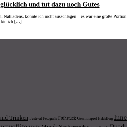
glücklich und tut dazu noch Gutes
l Nähladens, konnte ich nicht ausschlagen – es war eine große Portio
 bin ich […]
Inne
und Trinken
Frühstück
Festival
Gewinnspiel
Fotografie
Heidelberg
wayoflife
Quadr
Musik
Neckarstadt